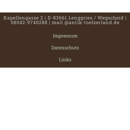
Kapellengasse 2 | D-83661 Lenggries / Wegscheid |
08042-9740288 |
mail @antik-toelzerland.de
Impressum
Datenschutz
Links