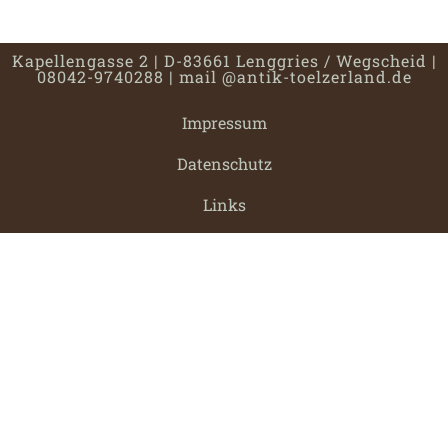
Kapellengasse 2 | D-83661 Lenggries / Wegscheid |
08042-9740288 |
mail @antik-toelzerland.de
Impressum
Datenschutz
Links