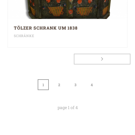
TÖLZER SCHRANK UM 1838
SCHRÄNKE
1
2
3
4
page
1
of
4